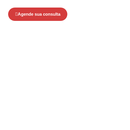
completo e monitoramento anestésico avançado.
Agende sua consulta