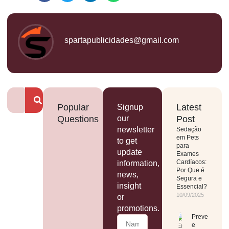
spartapublicidades@gmail.com
Popular
Latest
Signup
Questions
our
Post
newsletter
Sedação
em Pets
to get
para
update
Exames
Cardíacos:
information,
Por Que é
news,
Segura e
insight
Essencial?
10/09/2025
or
promotions.
Prevenção
e