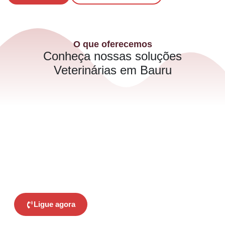
O que oferecemos
Conheça nossas soluções
Veterinárias em Bauru
Cuidado Completo para Seu Pet:
Saúde, Proteção e Bem-Estar!
Oferecemos um atendimento especializado em
endocrinologia e cardiologia veterinária, com foco na
prevenção, diagnóstico e tratamento personalizado para
garantir a qualidade de vida do seu pet.
Ligue agora